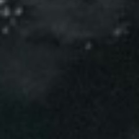
Events
News