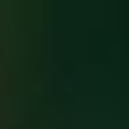
Events
News