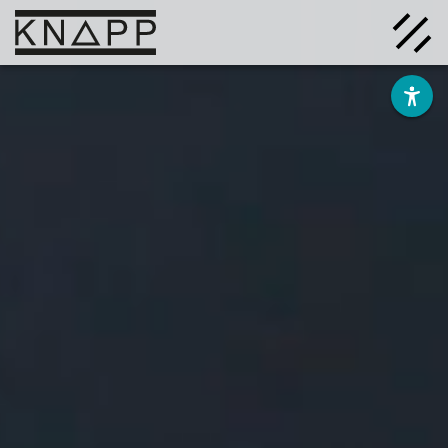
Afficher
le
contenu
Solutions
Entreprise
Savoir
Carrière