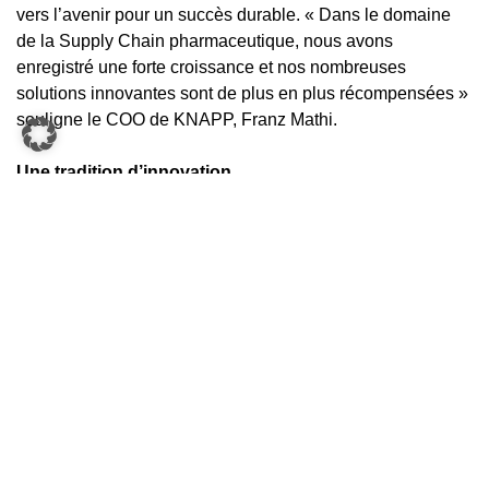
vers l’avenir pour un succès durable. « Dans le domaine
de la Supply Chain pharmaceutique, nous avons
enregistré une forte croissance et nos nombreuses
solutions innovantes sont de plus en plus récompensées »
souligne le COO de KNAPP, Franz Mathi.
Une tradition d’innovation
Grâce à ses innovations, KNAPP ne marque pas des
points dans le seul secteur de la pharmacie. Le spécialiste
de la logistique a mis au point pour le commerce de gros
de denrées alimentaires une préparation de commandes
selon le principe du produit-vers-l’homme. Pick-it-Easy
Move est un système unique au monde de préparation des
commandes à l’aide de palettes. Développé pour SPAR, il
est déjà en service dans l’entrepôt régional de Maria Saal
en Carinthie. La marchandise y est prélevée directement
depuis les palettes complètes sur le support de
manutention cible, de manière ergonomique et optimale. Il
en résulte un soulagement considérable pour l’opérateur