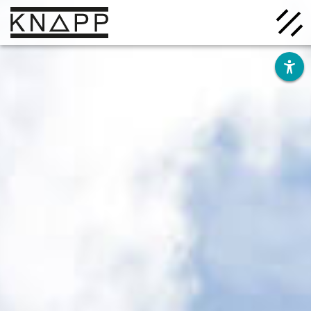
Afficher
le
contenu
Solutions
Entreprise
Savoir
Carrière