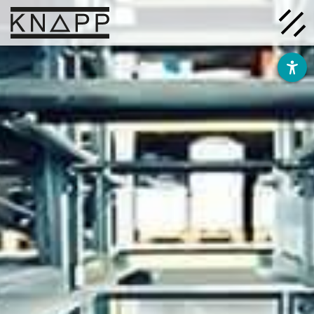
Afficher
le
contenu
Solutions
Entreprise
Savoir
Carrière