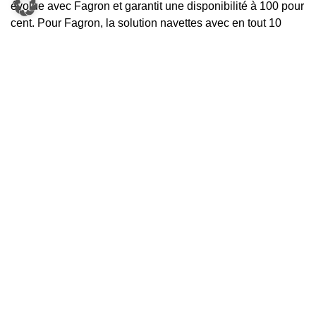
évolue avec Fagron et garantit une disponibilité à 100 pour
cent. Pour Fagron, la solution navettes avec en tout 10
YLOG-Shuttle a été adaptée parfaitement à la configuration
du nouvel entrepôt. Associée à la technologie éprouvée
KNAPP, comme le système de convoyage Streamline et
les postes de travail ergonomiques Pick-it-Easy-Health,
cette solution garantit un traitement des processus sans
fiable et performant jusqu’à l’expédition. « YLOG Industry
Solutions est une jeune entreprise, dynamique et flexible –
nos employés ont une grande expérience et savoir-faire
dans le domaine de l’intralogistique. En tant que membre
du groupe KNAPP, nous pouvons profiter des technologies
de pointe de l’ensemble du groupe pour offrir des solutions
sur mesure à nos clients – en même temps, nous sommes
grâce au groupe KNAPP un partenaire stable et
financièrement solide » voilà comment Wolfgang Skrabitz,
PDG d’YLOG Industry Solutions GmbH, explique la recette
du succès de l’entreprise.