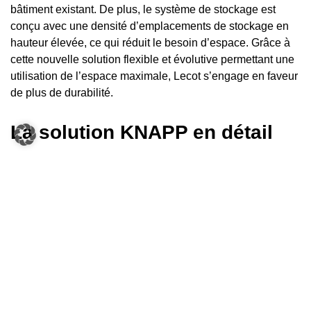
bâtiment existant. De plus, le système de stockage est
conçu avec une densité d’emplacements de stockage en
hauteur élevée, ce qui réduit le besoin d’espace. Grâce à
cette nouvelle solution flexible et évolutive permettant une
utilisation de l’espace maximale, Lecot s’engage en faveur
de plus de durabilité.
La solution KNAPP en détail
Le système de préparation des commandes et de stockage
OSR Shuttle Evo existera avec un stockage en triple
profondeur. Dans une première phase seront réalisés 58
000 emplacements de stockage sur deux lignes de
rayonnage d’une longueur de 80 mètres et d’une hauteur
de 16 mètres. Le système de stockage pourra être agrandi
à l’avenir pour atteindre 174 000 emplacements de
stockage au maximum. 74 navettes se chargeront des
mouvements de stock, pour approvisionner les postes de