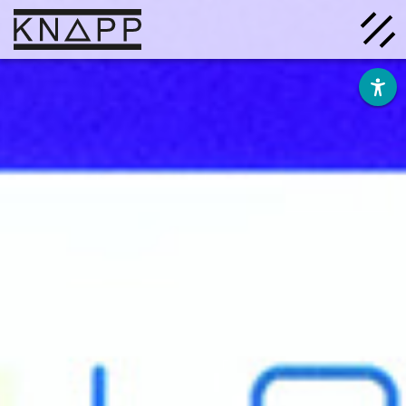
Afficher
le
contenu
Solutions
Entreprise
Savoir
Carrière