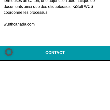
fermeuses de carton, une adjonction automatique de
documents ainsi que des étiqueteuses. KiSoft WCS
coordonne les processus.
wurthcanada.com
CONTACT
KNAPP AG
Günter-Knapp-Straße 5-7
8075 Hart bei Graz | Autriche
Tél.:
+43 5 04952 0