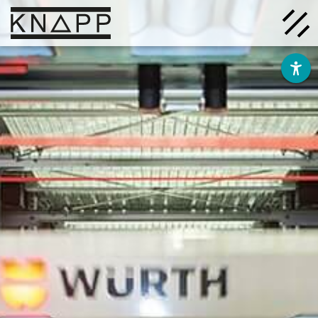
Afficher
le
contenu
Solutions
Entreprise
Savoir
Carrière