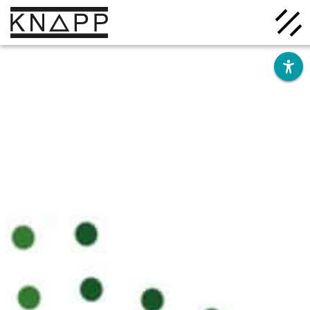
Afficher
le
contenu
Solutions
Entreprise
Savoir
Carrière