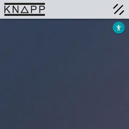
Afficher
le
contenu
Solutions
Entreprise
Savoir
Carrière