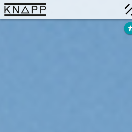
Afficher
le
contenu
Solutions
Entreprise
Savoir
Carrière