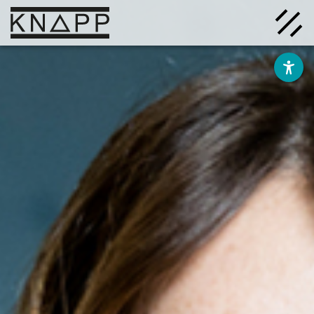
Afficher
le
contenu
Solutions
Entreprise
Savoir
Carrière