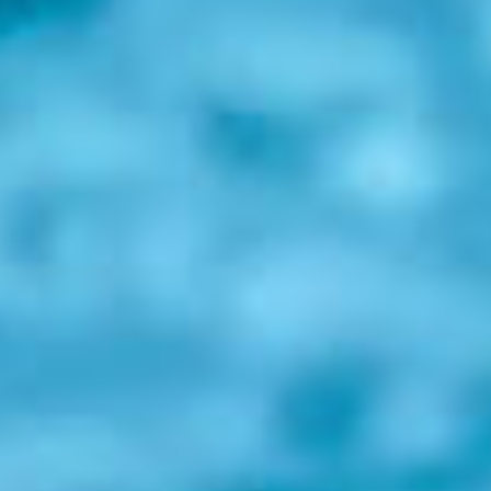
Events
News