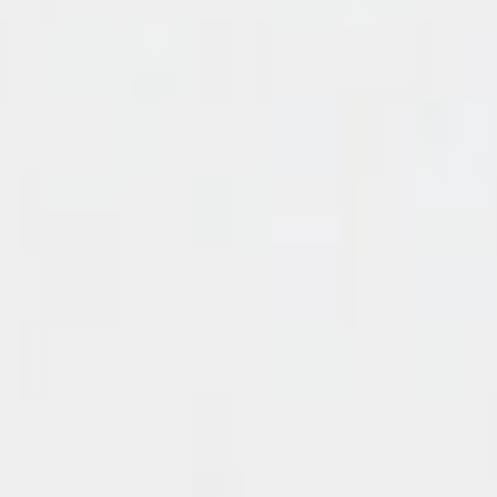
Events
News