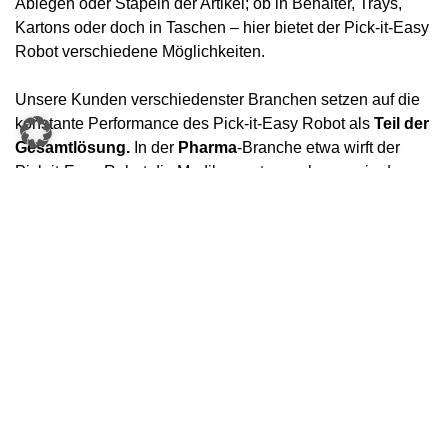
Ablegen oder Stapeln der Artikel; ob in Behälter, Trays,
Kartons oder doch in Taschen – hier bietet der Pick-it-Easy
Robot verschiedene Möglichkeiten.
Unsere Kunden verschiedenster Branchen setzen auf die
konstante Performance des Pick-it-Easy Robot als
Teil der
Gesamtlösung.
In der
Pharma
-Branche etwa wirft der
Pick-it-Easy Robot die Medikamentenpackungen in den
jeweiligen Zielbehälter. Da mit Lebensmittel behutsamer
umgegangen werden muss als mit Tablettenschachteln,
setzt die
Food
-Branche ein schonendes Ablegen der
Waren in die Ladehilfsmittel voraus. Im
Fashion- und E-
Commerce
-Bereich werden die einzelnen Artikel häufig an
Sortertaschen übergeben. In Branchen, in denen hoher
Füllgrad verlangt wird, stapelt der Pick-it-Easy Robot die
Ware präzise in die Zielbehälter.