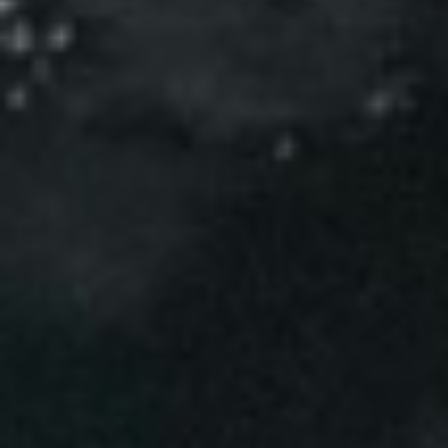
Events
News