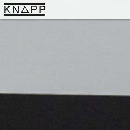
Afficher
le
contenu
Solutions
Entreprise
Savoir
Carrière