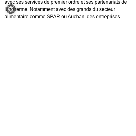
avec ses services de premier ordre et ses partenariats de
long terme. Notamment avec des grands du secteur
alimentaire comme SPAR ou Auchan, des entreprises
pharmaceutiques comme Herba Chemosan ou des géants
de l’e-commerce comme Zalando.
Contact presse
Daniela Tulezi
KNAPP AG
Tel. +43 676 8979 8719
presse@knapp.com
www.knapp.com/fr/newsroom
Téléchargements
Talents IT en pleine programmation ©KNAPP/Pommer