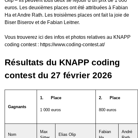
Olip – Ils peuvent tous deux se réjouir d’un prix de 1 000
euros. Les deuxièmes places ont été attribuées à Fabian
Ha et Andre Rath. Les troisièmes places ont fait la joie de
Biser Biserov et de Fabian Leitner.
Vous trouverez ici des infos et photos relatives au KNAPP
coding contest :
https://www.coding-contest.at/
Résultats du KNAPP coding
contest du 27 février 2026
1.
Place
2.
Place
Gagnants
1 000 euros
800 euros
Max
Fabian
André
Nom
Elias Olip
Sitter
Ha
Rath