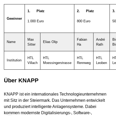
1.
Platz
2.
Platz
Gewinner
1.000 Euro
800 Euro
50
Max
Fabian
André
Bi
Name
Elias Olip
Sitter
Ha
Rath
Bi
HTL
HTL
HTL
HTL
H
Institution
Villach
Moessingerstrasse
Rennweg
Leoben
Le
Über KNAPP
KNAPP ist ein internationales Technologieunternehmen
mit Sitz in der Steiermark. Das Unternehmen entwickelt
und produziert intelligente Anlagensysteme. Dabei
kommen modernste Digitalisierungs-, Software-,