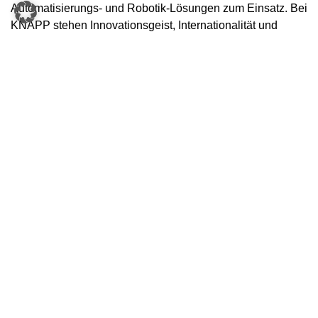
Automatisierungs- und Robotik-Lösungen zum Einsatz. Bei
KNAPP stehen Innovationsgeist, Internationalität und
Teamspirit im Vordergrund. Das Unternehmen hat weltweit
rund 8.300 Mitarbeiter:innen, die alle unterschiedliche
Erfahrungen, Ausbildungen und Blickwinkel haben. Was
alle vereint, ist die Leidenschaft für die tägliche Arbeit,
denn KNAPP steht mit erstklassigem Service und
langfristigen Partnerschaften hinter dem Erfolg seiner
Kunden. Dazu zählen unter anderem Lebensmittelhändler
wie SPAR, Pharma-Unternehmen wie Herba Chemosan,
Fashion-Brands wie Hugo Boss oder E-Commerce-
Giganten wie Zalando.
Pressekontakt
Daniela Tulezi
KNAPP AG