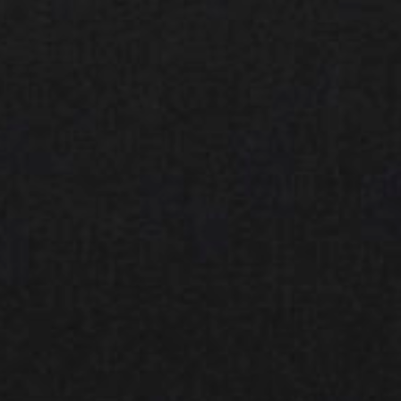
Events
News