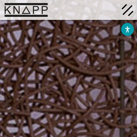
Afficher
le
contenu
Solutions
Entreprise
Savoir
Carrière