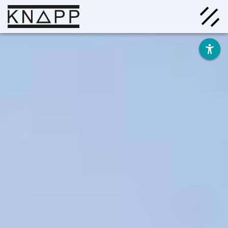
Afficher
le
contenu
Solutions
Entreprise
Savoir
Carrière