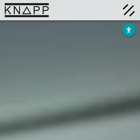
Afficher
le
contenu
Solutions
Entreprise
Savoir
Carrière