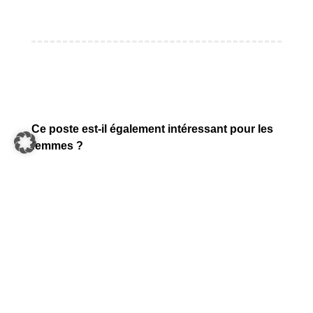
Ce poste est-il également intéressant pour les
femmes ?
Bien sûr. Nous avons beaucoup de techniciennes
excellentes dans notre entreprise, que ce soit au
bureau d’études, à la production, dans le secteur
des logiciels ou dans la mise en service
justement. Personnellement, j’aimerais voir
beaucoup plus de femmes dans le domaine
technique et dans la mise en service. En tout cas,
je peux dire que beaucoup de choses changent