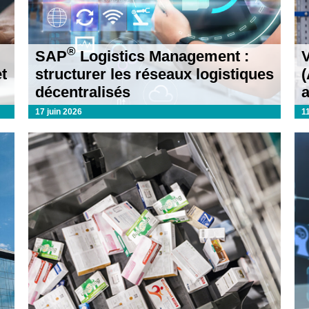
®
SAP
Logistics Management :
t
structurer les réseaux logistiques
(
décentralisés
17 juin 2026
1