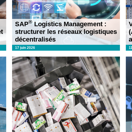
®
SAP
Logistics Management :
t
structurer les réseaux logistiques
(
décentralisés
17 juin 2026
1