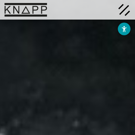
Afficher
le
contenu
Solutions
Entreprise
Savoir
Carrière