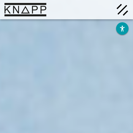
Afficher
le
contenu
Solutions
Entreprise
Savoir
Carrière