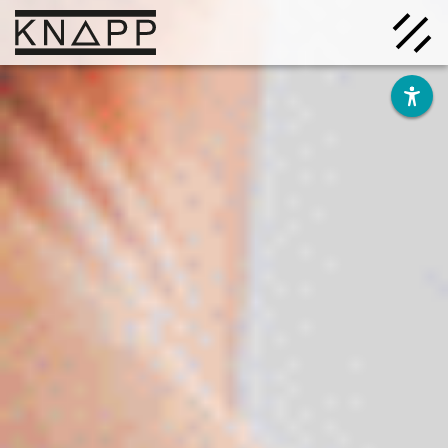
Afficher
le
contenu
Solutions
Entreprise
Savoir
Carrière