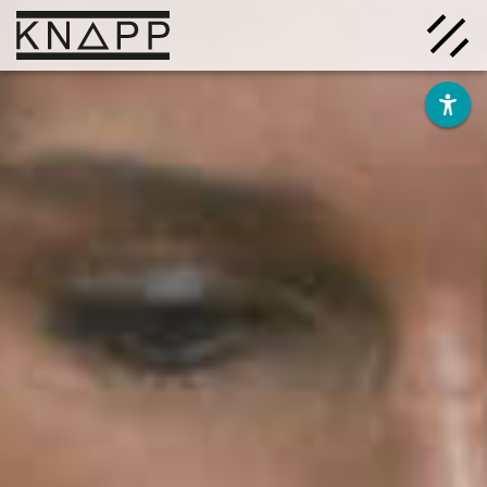
Afficher
le
contenu
Solutions
Entreprise
Savoir
Carrière