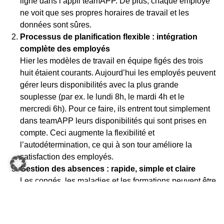
ligne dans l’appli teamAPP. De plus, chaque employé
ne voit que ses propres horaires de travail et les
données sont sûres.
Processus de planification flexible : intégration
complète des employés
Hier les modèles de travail en équipe figés des trois
huit étaient courants. Aujourd’hui les employés peuvent
gérer leurs disponibilités avec la plus grande
souplesse (par ex. le lundi 8h, le mardi 4h et le
mercredi 6h). Pour ce faire, ils entrent tout simplement
dans teamAPP leurs disponibilités qui sont prises en
compte. Ceci augmente la flexibilité et
l’autodétermination, ce qui à son tour améliore la
satisfaction des employés.
Gestion des absences : rapide, simple et claire
Les congés, les maladies et les formations peuvent être
entrés et validés directement dans teamAPP. Grâce à
l’interface avec l’application redPILOT ils sont
automatiquement transmis au système. Ceci permet de