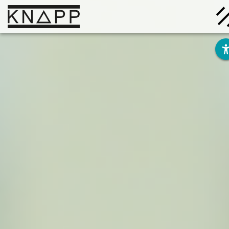
Afficher
le
contenu
Solutions
Entreprise
Savoir
Carrière