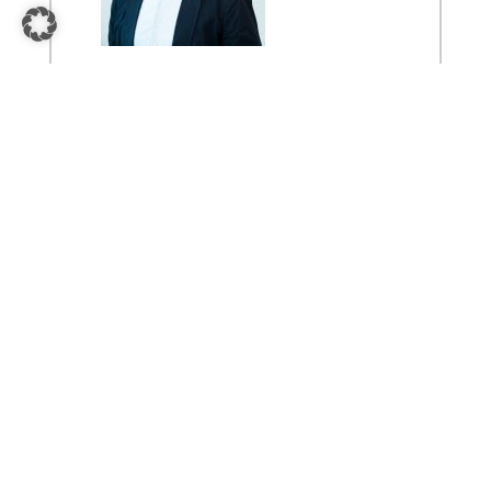
Oliver Lehner
”
Vice President Partner & Products
Innovative Technologien für die
Digitalisierung
Was es in Zukunft braucht, sind Lösungen, die
bestehende Prozesse verbessern und das am
besten sofort. DIGITAL2GO bietet unverzichtbare
Technologien und Tools, um nachhaltigen Nutzen
zu schaffen. Schritt für Schritt.