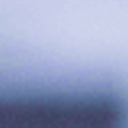
Events
News