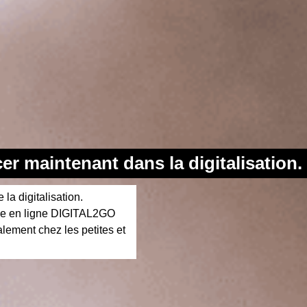
r maintenant dans la digitalisation.
a digitalisation.
me en ligne DIGITAL2GO
alement chez les petites et