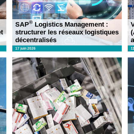
®
SAP
Logistics Management :
t
structurer les réseaux logistiques
(
décentralisés
17 juin 2026
1