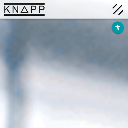
Afficher
le
contenu
Solutions
Entreprise
Savoir
Carrière