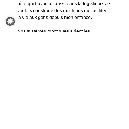
père qui travaillait aussi dans la logistique. Je
voulais construire des machines qui facilitent
la vie aux gens depuis mon enfance.
Nos systèmes robotiques aident les
personnes dans les entrepôts. Work smart, not
hard ! Avec mes lignes de programmes, j’aide
à automatiser de nombreux processus et je
participe ainsi à la création d’un
environnement de travail moderne dans
l’entrepôt.