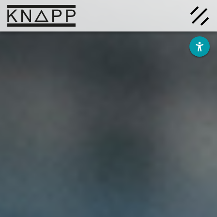
Afficher
le
contenu
Solutions
Entreprise
Savoir
Carrière