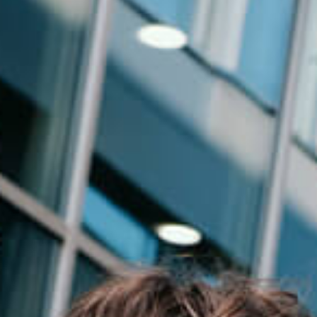
Events
News