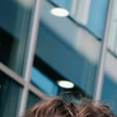
Events
News