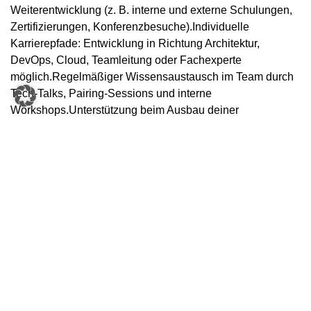
Weiterentwicklung (z. B. interne und externe Schulungen,
Zertifizierungen, Konferenzbesuche).Individuelle
Karrierepfade: Entwicklung in Richtung Architektur,
DevOps, Cloud, Teamleitung oder Fachexperte
möglich.Regelmäßiger Wissensaustausch im Team durch
Tech-Talks, Pairing-Sessions und interne
Workshops.Unterstützung beim Ausbau deiner
individuellen Stärken und Erreichung deiner Karriereziele.
#weareknapp
KNAPP Systemintegration in Leoben ist spezialisiert auf
Lösungen im Bereich Lebensmittel- und Leergutlogistik
und setzt die speziellen Anforderungen der
Lebensmittelbranche in höchster Qualität um. Für Kunden
wie SPAR, REWE, Kroger oder Woolworths entwickeln wir
innovative, maßgeschneiderte Automatisierungskonzepte
für den stationären und den Online-