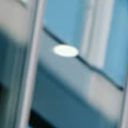
Events
News