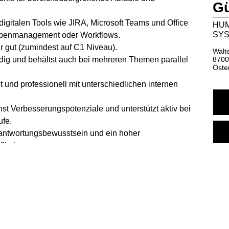
Gü
igitalen Tools wie JIRA, Microsoft Teams und Office
HUM
SYS
gabenmanagement oder Workflows.
 gut (zumindest auf C1 Niveau).
Walt
tändig und behältst auch bei mehreren Themen parallel
8700
Öste
t und professionell mit unterschiedlichen internen
nst Verbesserungspotenziale und unterstützt aktiv bei
ufe.
erantwortungsbewusstsein und ein hoher
il ab.
t spezialisiert auf Lösungen im Bereich
ie der Implementierung der Value Chain mit welcher