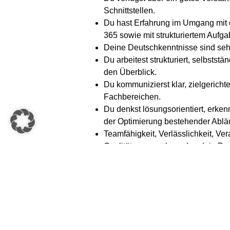
Schnittstellen.
Du hast Erfahrung im Umgang mit d
365 sowie mit strukturiertem Auf
Deine Deutschkenntnisse sind sehr
Du arbeitest strukturiert, selbsts
den Überblick.
Du kommunizierst klar, zielgerichte
Fachbereichen.
Du denkst lösungsorientiert, erken
der Optimierung bestehender Ablä
Teamfähigkeit, Verlässlichkeit, V
Qualitätsanspruch runden dein Prof
#weareknapp
KNAPP Systemintegration in Leoben is
Lebensmittel- und Leergutlogistik sow