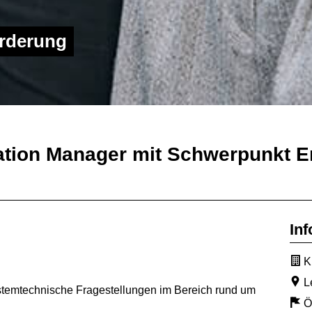
rderung
ation Manager mit Schwerpunkt E
Inf
K
L
systemtechnische Fragestellungen im Bereich rund um
Ö