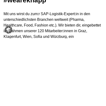
#weareknapp
Mit uns wirst du zum:r SAP-Logistik-Expert:in in den
unterschiedlichsten Branchen weltweit (Pharma,
Healthcare, Food, Fashion etc.). Wir bieten dir, eingebettet
im Rahmen unserer 120 Mitarbeiter:innen in Graz,
Klagenfurt, Wien, Sofia und Würzburg, ein
wertschätzendes Umfeld mit DU-Kultur, flachen
Hierarchien und Zukunftssicherheit. Und das Ganze mit
individuellen Arbeitszeitmodellen, flexiblen Home-Office
und Arbeitsorten (Raaba-Grambach, Klagenfurt, Wien) und
Sabbatical Möglichkeiten, denn deine Zeit ist wertvoll! Das
Mindestgehalt liegt bei € 70.000,- brutto pro Jahr.
Allerdings hängt dein Gehalt von deiner beruflichen
Vorerfahrung, deinem Können und deinem Engagement
ab.
70.000,00 €