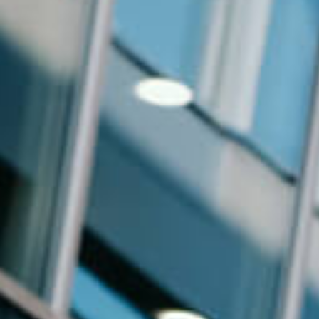
Events
News