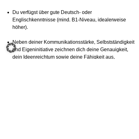
Du verfügst über gute Deutsch- oder
Englischkenntnisse (mind. B1‑Niveau, idealerweise
höher).
Neben deiner Kommunikationsstärke, Selbstständigkeit
und Eigeninitiative zeichnen dich deine Genauigkeit,
dein Ideenreichtum sowie deine Fähigkeit aus,
schwierige technische Probleme effizient und
strukturiert zu lösen.
#weareknapp
Wir bieten einen Mix von individueller Flexibilität, mit den
Vorzügen und Leistungen eines Großunternehmens. Du
arbeitest in einem besonders netten und motivierten Team,