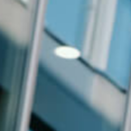
Events
News