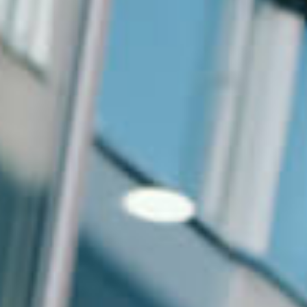
Events
News