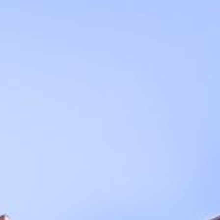
Events
News