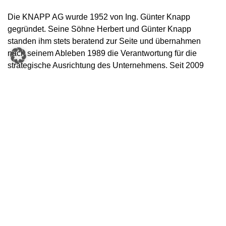
Die KNAPP AG wurde 1952 von Ing. Günter Knapp
gegründet. Seine Söhne Herbert und Günter Knapp
standen ihm stets beratend zur Seite und übernahmen
nach seinem Ableben 1989 die Verantwortung für die
strategische Ausrichtung des Unternehmens. Seit 2009
firmiert das Unternehmen offiziell als Aktiengesellschaft. Im
Jahr 2018 wurde die Beteiligung der japanischen Daifuku
Co., Ltd. von den Familien Knapp und Bartenstein
übernommen. Seither halten die Familie Knapp 71,6
Prozent und die Familie Bartenstein 28,4 Prozent der
Unternehmensanteile – eine stabile Eigentümerstruktur,
die das Fundament für langfristige Partnerschaft und
strategische Kontinuität bildet.
Die Eigentümerfamilien konzentrieren sich seither auf ihre
Rolle als strategischer Impulsgeber und Wahrer der
Unternehmenswerte. Mit der neuen Besetzung im
Aufsichtsratsvorsitz setzt die KNAPP AG ein klares