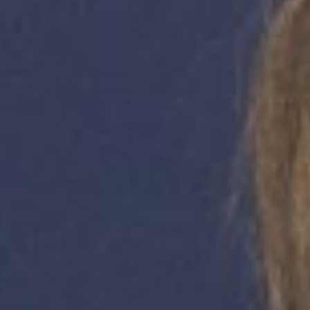
Events
News