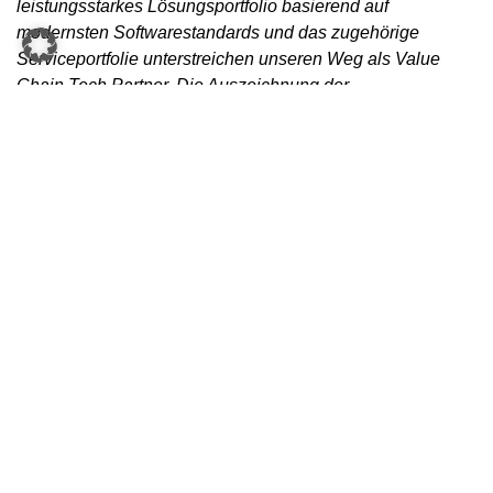
leistungsstarkes Lösungsportfolio basierend auf
modernsten Softwarestandards und das zugehörige
Serviceportfolie unterstreichen unseren Weg als Value
Chain Tech Partner. Die Auszeichnung der
Wirtschaftskammer ist für uns eine wertvolle Bestätigung
und zugleich Motivation, unseren Weg weiterzuverfolgen“
,
freut sich KNAPP-COO Franz Mathi über die
Auszeichnung.
Verantwortung als
Unternehmensprinzip
Als Familienunternehmen mit starker regionaler
Verankerung übernimmt KNAPP Verantwortung – für
Mitarbeitende, Gesellschaft und Umwelt. Das