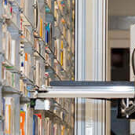
Events
News