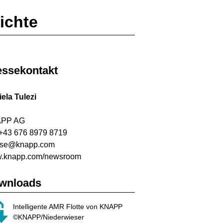
ichte
essekontakt
ela Tulezi
PP AG
 +43 676 8979 8719
sse@knapp.com
.knapp.com/newsroom
wnloads
Intelligente AMR Flotte von KNAPP
©KNAPP/Niederwieser