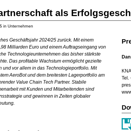
rtnerschaft als Erfolgsgesch
25
in
Unternehmen
ches Geschäftsjahr 2024/25 zurück. Mit einem
Pr
,98 Milliarden Euro und einem Auftragseingang von
rische Technologieunternehmen das bisher stärkste
Dani
te. Das profitable Wachstum ermöglicht gezielte
n und vor allem in das Technologieportfolio. Mit
KNA
tem AeroBot und dem breitesten Lagerportfolio am
Tel.
hrender Value Chain Tech Partner. Stabile
pre
enarbeit mit Kunden und Mitarbeitenden sind
www
nsstrategie und gewinnen in Zeiten globaler
eutung.
Do