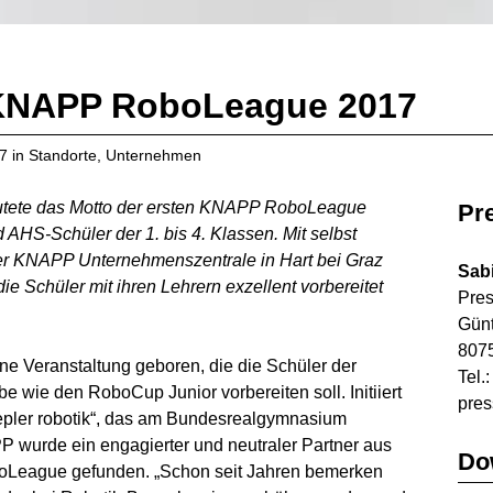
e KNAPP RoboLeague 2017
17
in
Standorte
,
Unternehmen
autete das Motto der ersten KNAPP RoboLeague
Pr
AHS-Schüler der 1. bis 4. Klassen. Mit selbst
r KNAPP Unternehmenszentrale in Hart bei Graz
Sab
 die Schüler mit ihren Lehrern exzellent vorbereitet
Pre
Gün
8075
 Veranstaltung geboren, die die Schüler der
Tel.
e wie den RoboCup Junior vorbereiten soll. Initiiert
pre
epler robotik“, das am Bundesrealgymnasium
P wurde ein engagierter und neutraler Partner aus
Do
boLeague gefunden. „Schon seit Jahren bemerken