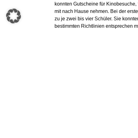
konnten Gutscheine für Kinobesuche, f
mit nach Hause nehmen. Bei der erst
zu je zwei bis vier Schüler. Sie konnt
bestimmten Richtlinien entsprechen m
Bewerb „Follow the line“ navigieren d
bis zum Zielfeld – natürlich ohne vom
Roboter einen im Wettbewerbsfeld aufge
berühren und das Finden mit einem ak
Bewerb „Don’t touch anything“ fährt d
Wettbewerbsfeld, ohne Ränder oder di
vierten Bewerb „Leave the labyrinth“ g
autonom durch ein Labyrinth zu navigi
Die teilnehmenden Schüler hatten eine
Schulkollegen und Eltern mit einer „Wo
der KNAPP AG in Hart bei Graz mach
KNAPP RoboLeague 2018