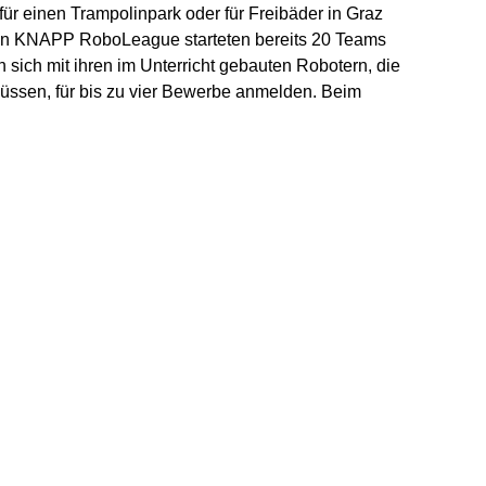
ür einen Trampolinpark oder für Freibäder in Graz
en KNAPP RoboLeague starteten bereits 20 Teams
en sich mit ihren im Unterricht gebauten Robotern, die
üssen, für bis zu vier Bewerbe anmelden. Beim
ie Roboter in der Wettbewerbsarena auf einer Linie
 Weg abzukommen. Bei „Find the brick“ soll der
stellten Ziegelstein finden, auf ihn zufahren,
ustischen oder optischen Signal anzeigen. Beim
er Roboter solange wie möglich auf dem
e darin aufgestellten Hindernisse zu berühren. Beim
ilt es den Roboter so schnell wie möglich und
eren.
 Stunde Vorbereitungszeit, in der sich Zuschauer,
rld of Logistics-Tour“ ein Bild von der Firmenzentrale
en konnten.