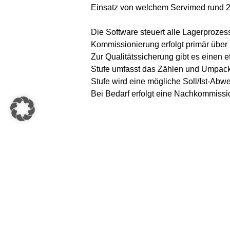
Einsatz von welchem Servimed rund 2.
Die Software steuert alle Lagerproze
Kommissionierung erfolgt primär über
Zur Qualitätssicherung gibt es einen 
Stufe umfasst das Zählen und Umpacke
Stufe wird eine mögliche Soll/Ist-Abw
Bei Bedarf erfolgt eine Nachkommissio
KNAPP AG
Günter-Knapp-Straße 5-7
8075 Hart bei Graz | Österreich