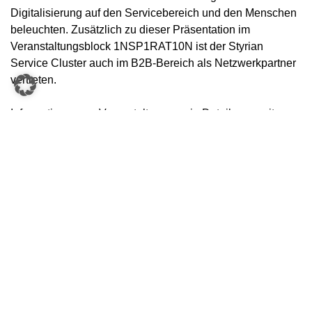
Digitalisierung auf den Servicebereich und den Menschen
beleuchten. Zusätzlich zu dieser Präsentation im
Veranstaltungsblock 1NSP1RAT10N ist der Styrian
Service Cluster auch im B2B-Bereich als Netzwerkpartner
vertreten.
Informationen zur Veranstaltung sowie Details zu weiteren
Vortragenden wie Günther Oettinger, EU-Kommissar für
Digitale Wirtschaft und Gesellschaft, oder Andreas Gall,
Red Bull media, finden Sie
hier
.
KONTAKT