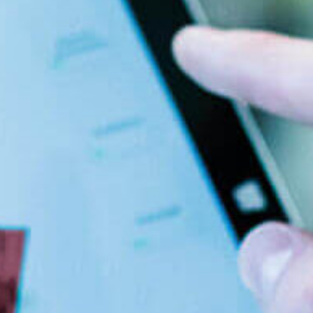
Events
News