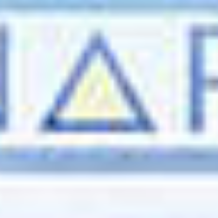
Events
News