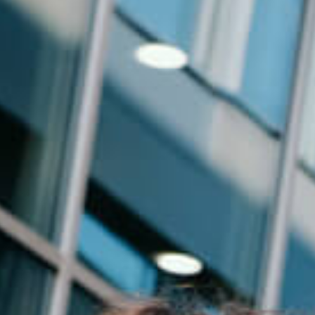
Events
News