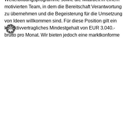
motivierten Team, in dem die Bereitschaft Verantwortung
zu übernehmen und die Begeisterung für die Umsetzung
von Ideen willkommen sind. Für diese Position gilt ein
kollektivvertragliches Mindestgehalt von EUR 3.040.-
brutto pro Monat. Wir bieten jedoch eine marktkonforme
Bezahlung in Abhängigkeit von deiner Qualifikation und
Vorerfahrung.
3.040,00 €
Mindestgehalt
Your Benefits
Parkplatz
KNAPP-Kinderwelt
Gute Anbindung