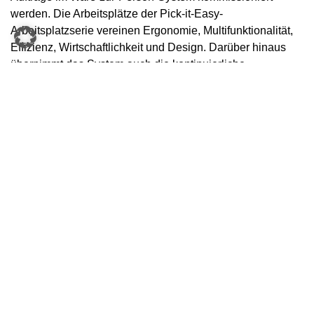
werden. Die Arbeitsplätze der Pick-it-Easy-
Arbeitsplatzserie vereinen Ergonomie, Multifunktionalität,
Effizienz, Wirtschaftlichkeit und Design. Darüber hinaus
übernimmt das System auch die kontinuierliche
Versorgung des Schnelldreherbereichs. Im Warenausgang
erfolgt eine automatische Stapelung der fertiggestellten
Aufträge, sodass diese belastende Tätigkeit für die
Mitarbeiter entfällt. Auch im Wareneingang besteht
zukünftig die Möglichkeit, die Depalettierung
vollautomatisch abzuwickeln.
Bereit für zukünftige Herausforderungen
Die Lösung von KNAPP zeichnet sich vor allem durch ihre
Erweiterbarkeit aus – sämtliche Lagerbereiche sind so
gestaltet, dass sie auf zukünftige Anforderungen angepasst
werden können. Der Einsatz von modernsten
Technologien garantiert zudem eine hohe Verfügbarkeit,