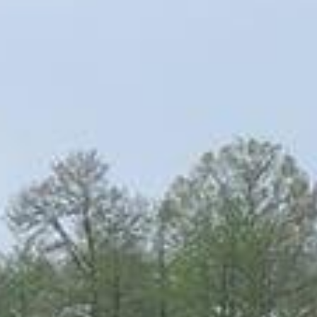
Events
News