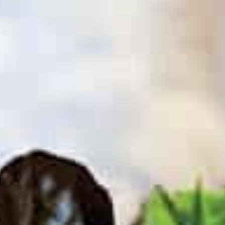
Events
News