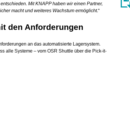
 entschieden. Mit KNAPP haben wir einen Partner,
sicher macht und weiteres Wachstum ermöglicht
.“
it den Anforderungen
nforderungen an das automatisierte Lagersystem.
ass alle Systeme – vom OSR Shuttle über die Pick-it-
tischen Stationen zum automatischen Aufrichten,
kartons – einfach erweitert werden können.
ional
ad-, Motorrad- und LKW-Zubehör gegründet, hat sich
n Veldhoven, Niederlande, im Laufe der Jahre zu einem
wickelt. Das Unternehmen beliefert Groß- und
Fachhandel und den Heimwerkerbereich. Service Best
tig, wobei das Sortiment über 10.000 Artikel umfasst