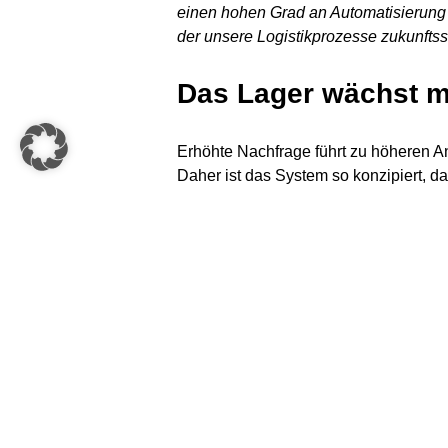
einen hohen Grad an Automatisierung
der unsere Logistikprozesse zukunfts
Das Lager wächst m
Erhöhte Nachfrage führt zu höheren A
Daher ist das System so konzipiert, d
Easy-Arbeitsplätze bis zu den automa
Verschließen und Deckeln von Versand
Über Service Best Internat
1954 als Großhandel für Auto-, Fahrr
Service Best International, mit Sitz i
international tätigen Unternehmen ent
Vertriebshändler sowie Einzel- und 
International ist in über 40 Ländern tä