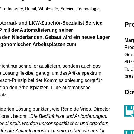
21
in
Industry
,
Retail
,
Wholesale
,
Service
,
Technologie
Motorrad- und LKW-Zubehör-Spezialist Service
Pr
P mit der Automatisierung seiner
in den Niederlanden. Gebaut wird ein neues Lager
Mar
ergonomischen Arbeitsplätzen zum
Pres
Gün
8075
nicht nur schneller ausliefern, sondern auch das
Tel.
e Lösung flexibel genug, um das Artikelspektrum
pre
rson-Prinzip bei der Kommissionierung sorgt für
it an den Arbeitsplätzen. Eine automatische
Do
atz.
erten Lösung punkten, wie Rene de Vries, Director
onal, betont: „
Die Bedürfnisse und Anforderungen,
ional stellt, werden immer spezifischer und erfordern
für die Zukunft gerüstet zu sein, haben wir uns für